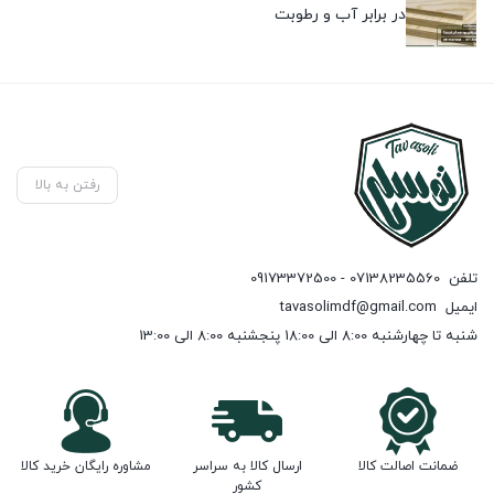
در برابر آب و رطوبت
رفتن به بالا
تلفن
07138235560 - 09173372500
ایمیل
tavasolimdf@gmail.com
شنبه تا چهارشنبه 8:00 الی 18:00 پنجشنبه 8:00 الی 13:00
ضمانت اصالت کالا
ارسال کالا به سراسر
مشاوره رایگان خرید کالا
کشور