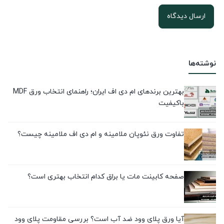
نوشته‌ها
بهترین برندهای ام دی اف ایران؛ راهنمای انتخاب ورق MDF
باکیفیت
تفاوت ورق نئوپان ملامینه و ام دی اف ملامینه چیست؟
صفحه کابینت مات یا براق کدام انتخاب بهتری است؟
آیا ورق پلای وود ضد آب است؟ بررسی مقاومت پلای وود