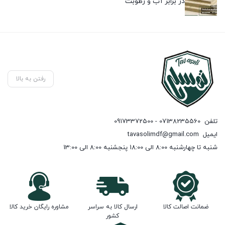
در برابر آب و رطوبت
رفتن به بالا
تلفن
07138235560 - 09173372500
ایمیل
tavasolimdf@gmail.com
شنبه تا چهارشنبه 8:00 الی 18:00 پنجشنبه 8:00 الی 13:00
ضمانت اصالت کالا
ارسال کالا به سراسر
مشاوره رایگان خرید کالا
کشور