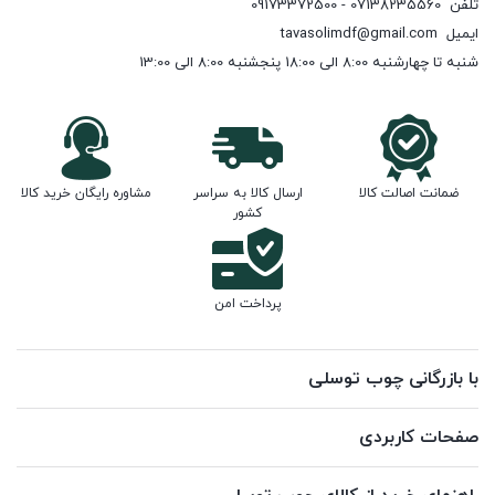
تلفن
07138235560 - 09173372500
ایمیل
tavasolimdf@gmail.com
شنبه تا چهارشنبه 8:00 الی 18:00 پنجشنبه 8:00 الی 13:00
ضمانت اصالت کالا
ارسال کالا به سراسر
مشاوره رایگان خرید کالا
کشور
پرداخت امن
با بازرگانی چوب توسلی
صفحات کاربردی