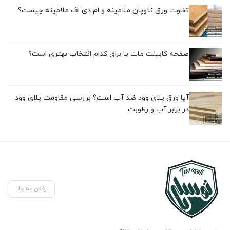
تفاوت ورق نئوپان ملامینه و ام دی اف ملامینه چیست؟
صفحه کابینت مات یا براق کدام انتخاب بهتری است؟
آیا ورق پلای وود ضد آب است؟ بررسی مقاومت پلای وود
در برابر آب و رطوبت
رفتن به بالا