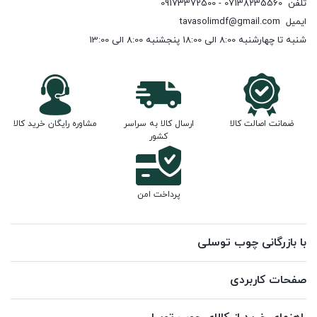
تلفن
07138235560 - 09173372500
ایمیل
tavasolimdf@gmail.com
شنبه تا چهارشنبه 8:00 الی 18:00 پنجشنبه 8:00 الی 13:00
ضمانت اصالت کالا
ارسال کالا به سراسر
مشاوره رایگان خرید کالا
کشور
پرداخت امن
با بازرگانی چوب توسلی
صفحات کاربردی