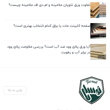
تفاوت ورق نئوپان ملامینه و ام دی اف ملامینه چیست؟
صفحه کابینت مات یا براق کدام انتخاب بهتری است؟
آیا ورق پلای وود ضد آب است؟ بررسی مقاومت پلای وود
در برابر آب و رطوبت
رفتن به بالا