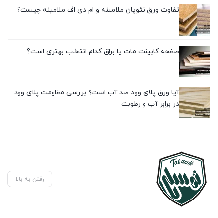
تفاوت ورق نئوپان ملامینه و ام دی اف ملامینه چیست؟
صفحه کابینت مات یا براق کدام انتخاب بهتری است؟
آیا ورق پلای وود ضد آب است؟ بررسی مقاومت پلای وود
در برابر آب و رطوبت
رفتن به بالا