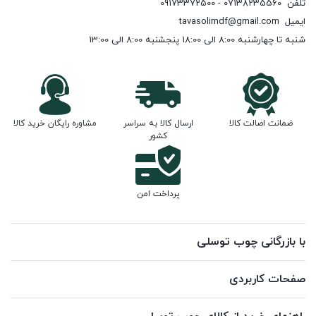
تلفن
07138235560 - 09173372500
ایمیل
tavasolimdf@gmail.com
شنبه تا چهارشنبه 8:00 الی 18:00 پنجشنبه 8:00 الی 13:00
ضمانت اصالت کالا
ارسال کالا به سراسر
مشاوره رایگان خرید کالا
کشور
پرداخت امن
با بازرگانی چوب توسلی
صفحات کاربردی