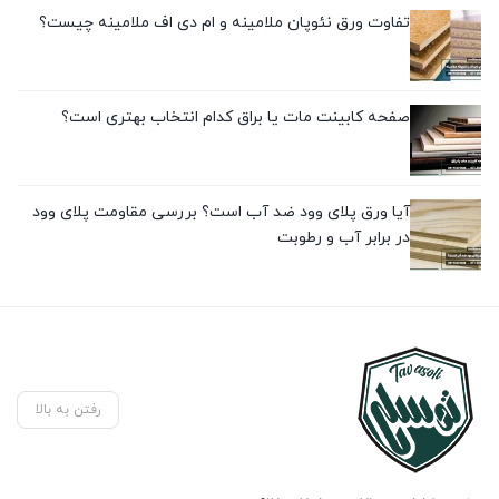
تفاوت ورق نئوپان ملامینه و ام دی اف ملامینه چیست؟
صفحه کابینت مات یا براق کدام انتخاب بهتری است؟
آیا ورق پلای وود ضد آب است؟ بررسی مقاومت پلای وود
در برابر آب و رطوبت
رفتن به بالا