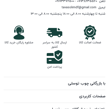
تلفن
07138235560 - 09173372500
ایمیل
tavasolimdf@gmail.com
شنبه تا چهارشنبه 8:00 الی 18:00 پنجشنبه 8:00 الی 13:00
ضمانت اصالت کالا
ارسال کالا به سراسر
مشاوره رایگان خرید کالا
کشور
پرداخت امن
با بازرگانی چوب توسلی
صفحات کاربردی