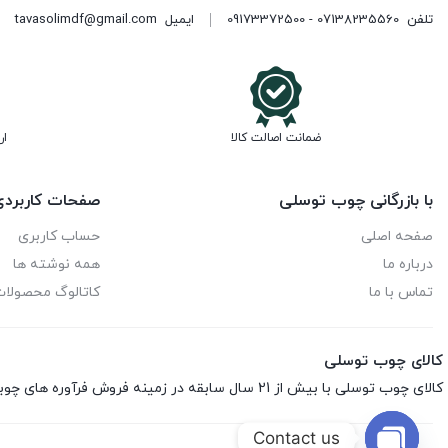
تلفن
07138235560 - 09173372500
ایمیل
tavasolimdf@gmail.com
ضمانت اصالت کالا
ار
با بازرگانی چوب توسلی
صفحات کاربرد
صفحه اصلی
حساب کاربری
درباره ما
همه نوشته ها
تماس با ما
کاتالوگ محصولا
کالای چوب توسلی
کالای چوب توسلی با بیش از 21 سال سابقه در زمینه فروش فرآوره های چوبی اعم از ام‌دی‌اف، هایگلاس، نئوپان، صفحه کابینت، ورق فومیزه و پلای‌وود می باشد.
Contact us