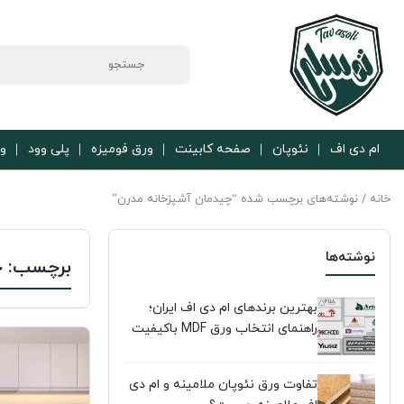
ام دی اف
نئوپان
صفحه کابینت
ورق فومیزه
پلی وود
ور
خانه
/ نوشته‌های برچسب شده “چیدمان آشپزخانه مدرن”
نوشته‌ها
برچسب:
چ
بهترین برندهای ام دی اف ایران؛
راهنمای انتخاب ورق MDF باکیفیت
تفاوت ورق نئوپان ملامینه و ام دی