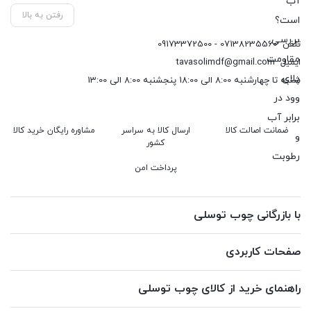
رفتن به بالا
تلفن
07138235560 - 09173372500
ایمیل
tavasolimdf@gmail.com
شنبه تا چهارشنبه 8:00 الی 18:00 پنجشنبه 8:00 الی 13:00
ضمانت اصالت کالا
ارسال کالا به سراسر
مشاوره رایگان خرید کالا
کشور
پرداخت امن
با بازرگانی چوب توسلی
صفحات کاربردی
راهنمای خرید از کالای چوب توسلی