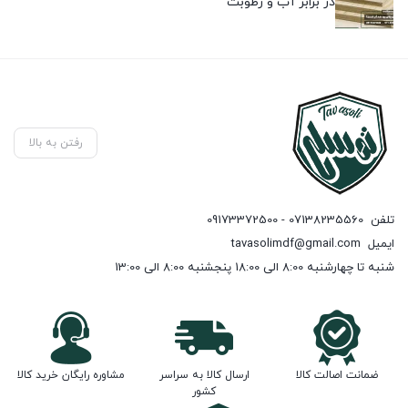
در برابر آب و رطوبت
رفتن به بالا
تلفن
07138235560 - 09173372500
ایمیل
tavasolimdf@gmail.com
شنبه تا چهارشنبه 8:00 الی 18:00 پنجشنبه 8:00 الی 13:00
ضمانت اصالت کالا
ارسال کالا به سراسر
مشاوره رایگان خرید کالا
کشور