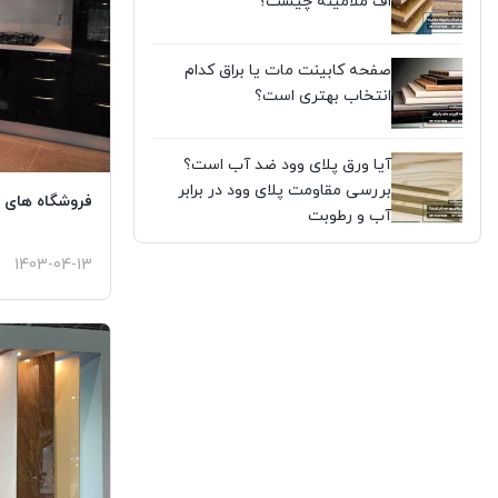
اف ملامینه چیست؟
صفحه کابینت مات یا براق کدام
انتخاب بهتری است؟
آیا ورق پلای وود ضد آب است؟
بررسی مقاومت پلای وود در برابر
فروشگاه های م
آب و رطوبت
1403-04-13