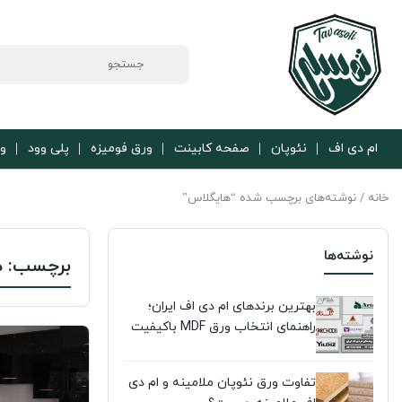
ام دی اف
نئوپان
صفحه کابینت
ورق فومیزه
پلی وود
ور
خانه
/ نوشته‌های برچسب شده “هایگلاس”
نوشته‌ها
برچسب:
ه
بهترین برندهای ام دی اف ایران؛
راهنمای انتخاب ورق MDF باکیفیت
تفاوت ورق نئوپان ملامینه و ام دی