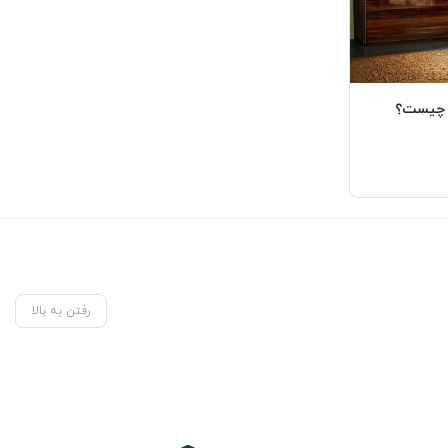
س چیست؟
رفتن به بالا