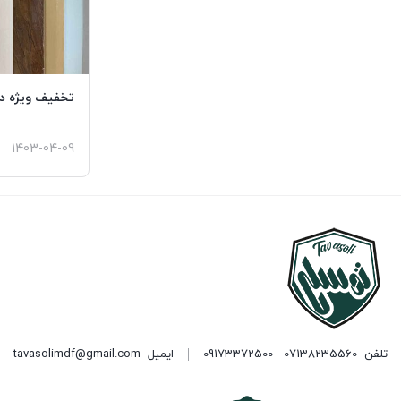
تخفیف ویژه در
1403-04-09
تلفن
07138235560 - 09173372500
ایمیل
tavasolimdf@gmail.com