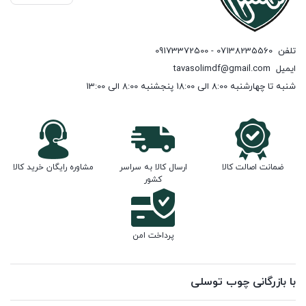
تلفن
07138235560 - 09173372500
ایمیل
tavasolimdf@gmail.com
شنبه تا چهارشنبه 8:00 الی 18:00 پنجشنبه 8:00 الی 13:00
ضمانت اصالت کالا
ارسال کالا به سراسر
مشاوره رایگان خرید کالا
کشور
پرداخت امن
با بازرگانی چوب توسلی