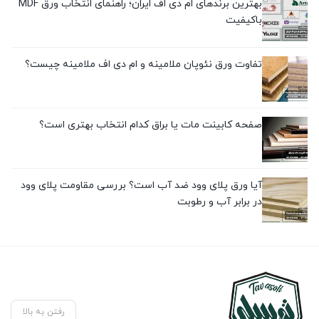
بهترین برندهای ام دی اف ایران؛ راهنمای انتخاب ورق MDF
باکیفیت
تفاوت ورق نئوپان ملامینه و ام دی اف ملامینه چیست؟
صفحه کابینت مات یا براق کدام انتخاب بهتری است؟
آیا ورق پلای وود ضد آب است؟ بررسی مقاومت پلای وود
در برابر آب و رطوبت
رفتن به بالا