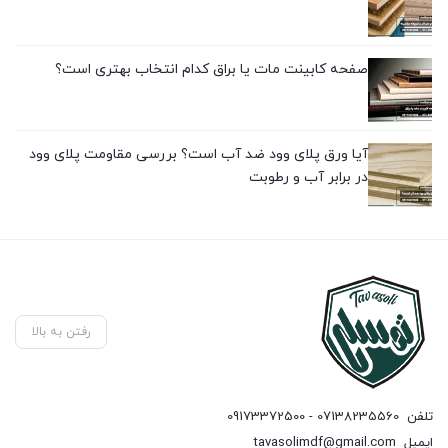
صفحه کابینت مات یا براق کدام انتخاب بهتری است؟
آیا ورق پلای وود ضد آب است؟ بررسی مقاومت پلای وود
در برابر آب و رطوبت
رفتن به بالا
تلفن
07138235560 - 09173372500
ایمیل
tavasolimdf@gmail.com