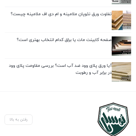
تفاوت ورق نئوپان ملامینه و ام دی اف ملامینه چیست؟
صفحه کابینت مات یا براق کدام انتخاب بهتری است؟
آیا ورق پلای وود ضد آب است؟ بررسی مقاومت پلای وود
در برابر آب و رطوبت
رفتن به بالا