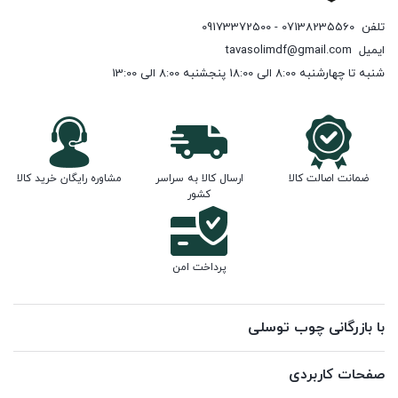
تلفن
07138235560 - 09173372500
ایمیل
tavasolimdf@gmail.com
شنبه تا چهارشنبه 8:00 الی 18:00 پنجشنبه 8:00 الی 13:00
ضمانت اصالت کالا
ارسال کالا به سراسر
مشاوره رایگان خرید کالا
کشور
پرداخت امن
با بازرگانی چوب توسلی
صفحات کاربردی