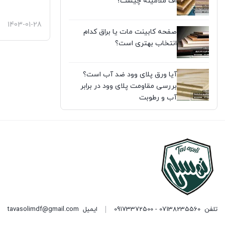
اف ملامینه چیست؟
1403-01-28
صفحه کابینت مات یا براق کدام
انتخاب بهتری است؟
آیا ورق پلای وود ضد آب است؟
بررسی مقاومت پلای وود در برابر
آب و رطوبت
تلفن
07138235560 - 09173372500
ایمیل
tavasolimdf@gmail.com