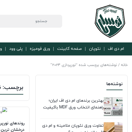
ام دی اف
نئوپان
صفحه کابینت
ورق فومیزه
پلی وود
ور
خانه
/ نوشته‌های برچسب شده “نورپردازی 2024”
نوشته‌ها
برچسب:
ن
بهترین برندهای ام دی اف ایران؛
راهنمای انتخاب ورق MDF باکیفیت
تفاوت ورق نئوپان ملامینه و ام دی
درخشان ترین 