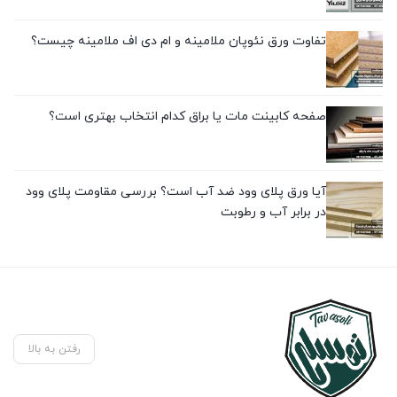
تفاوت ورق نئوپان ملامینه و ام دی اف ملامینه چیست؟
صفحه کابینت مات یا براق کدام انتخاب بهتری است؟
آیا ورق پلای وود ضد آب است؟ بررسی مقاومت پلای وود
در برابر آب و رطوبت
رفتن به بالا