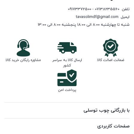
تلفن
07138235560 - 09173372500
ایمیل
tavasolimdf@gmail.com
شنبه تا چهارشنبه 8:00 الی 18:00 پنجشنبه 8:00 الی 13:00
ضمانت اصالت کالا
ارسال کالا به سراسر
مشاوره رایگان خرید کالا
کشور
پرداخت امن
با بازرگانی چوب توسلی
صفحات کاربردی