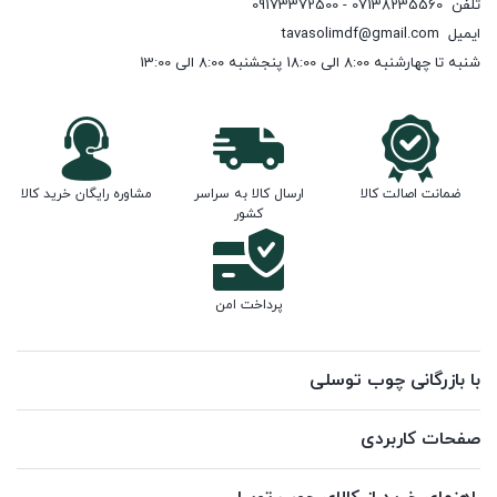
تلفن
07138235560 - 09173372500
ایمیل
tavasolimdf@gmail.com
شنبه تا چهارشنبه 8:00 الی 18:00 پنجشنبه 8:00 الی 13:00
ضمانت اصالت کالا
ارسال کالا به سراسر
مشاوره رایگان خرید کالا
کشور
پرداخت امن
با بازرگانی چوب توسلی
صفحات کاربردی