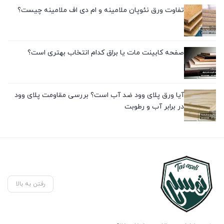
تفاوت ورق نئوپان ملامینه و ام دی اف ملامینه چیست؟
صفحه کابینت مات یا براق کدام انتخاب بهتری است؟
آیا ورق پلای وود ضد آب است؟ بررسی مقاومت پلای وود
در برابر آب و رطوبت
رفتن به بالا