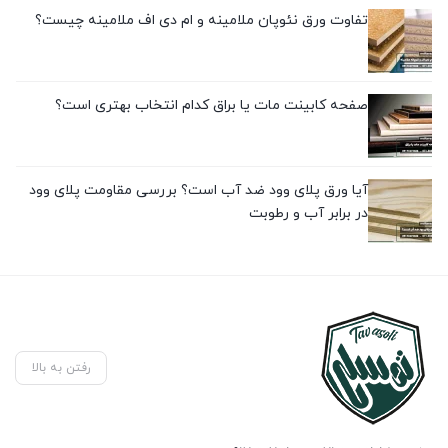
تفاوت ورق نئوپان ملامینه و ام دی اف ملامینه چیست؟
صفحه کابینت مات یا براق کدام انتخاب بهتری است؟
آیا ورق پلای وود ضد آب است؟ بررسی مقاومت پلای وود
در برابر آب و رطوبت
رفتن به بالا