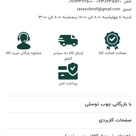
تلفن
07138235560 - 09173372500
ایمیل
tavasolimdf@gmail.com
شنبه تا چهارشنبه 8:00 الی 18:00 پنجشنبه 8:00 الی 13:00
ضمانت اصالت کالا
ارسال کالا به سراسر
مشاوره رایگان خرید کالا
کشور
پرداخت امن
با بازرگانی چوب توسلی
صفحات کاربردی