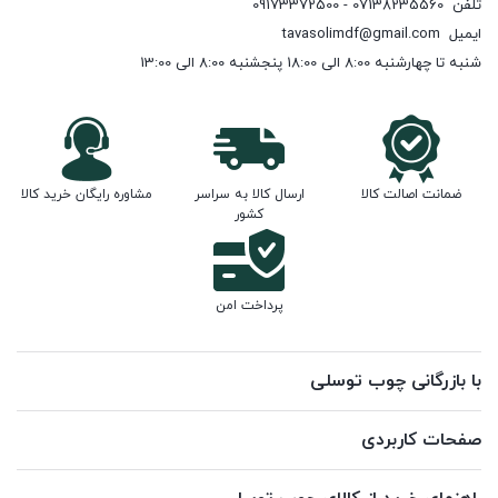
تلفن
07138235560 - 09173372500
ایمیل
tavasolimdf@gmail.com
شنبه تا چهارشنبه 8:00 الی 18:00 پنجشنبه 8:00 الی 13:00
ضمانت اصالت کالا
ارسال کالا به سراسر
مشاوره رایگان خرید کالا
کشور
پرداخت امن
با بازرگانی چوب توسلی
صفحات کاربردی