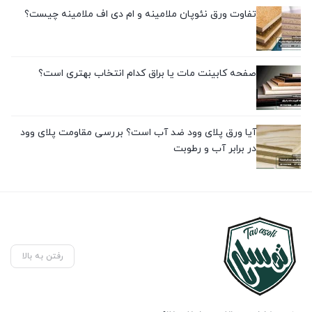
تفاوت ورق نئوپان ملامینه و ام دی اف ملامینه چیست؟
صفحه کابینت مات یا براق کدام انتخاب بهتری است؟
آیا ورق پلای وود ضد آب است؟ بررسی مقاومت پلای وود
در برابر آب و رطوبت
رفتن به بالا