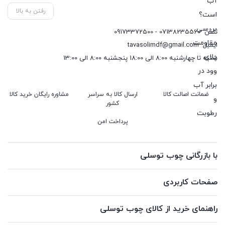
رفتن به بالا
تلفن
07138235560 - 09173372500
ایمیل
tavasolimdf@gmail.com
شنبه تا چهارشنبه 8:00 الی 18:00 پنجشنبه 8:00 الی 13:00
ضمانت اصالت کالا
ارسال کالا به سراسر
مشاوره رایگان خرید کالا
کشور
پرداخت امن
با بازرگانی چوب توسلی
صفحات کاربردی
راهنمای خرید از کالای چوب توسلی