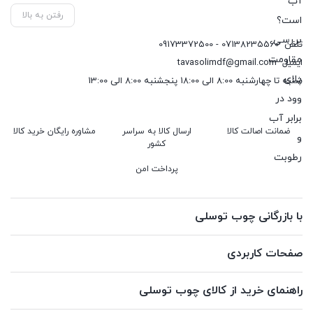
رفتن به بالا
تلفن
07138235560 - 09173372500
ایمیل
tavasolimdf@gmail.com
شنبه تا چهارشنبه 8:00 الی 18:00 پنجشنبه 8:00 الی 13:00
ضمانت اصالت کالا
ارسال کالا به سراسر
مشاوره رایگان خرید کالا
کشور
پرداخت امن
با بازرگانی چوب توسلی
صفحات کاربردی
راهنمای خرید از کالای چوب توسلی