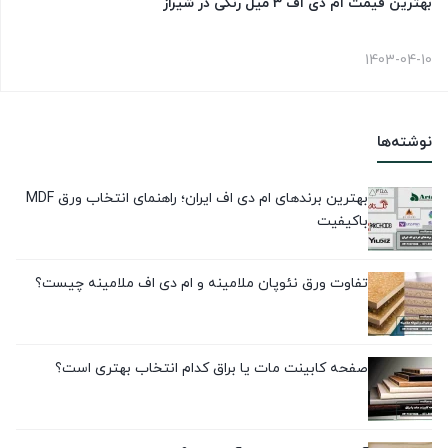
بهترین قیمت ام دی اف 3 میل رنگی در شیراز
1403-04-10
نوشته‌ها
بهترین برندهای ام دی اف ایران؛ راهنمای انتخاب ورق MDF
باکیفیت
تفاوت ورق نئوپان ملامینه و ام دی اف ملامینه چیست؟
صفحه کابینت مات یا براق کدام انتخاب بهتری است؟