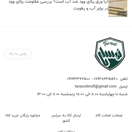
آیا ورق پلای وود ضد آب است؟ بررسی مقاومت پلای وود
در برابر آب و رطوبت
رفتن به بالا
تلفن
07138235560 - 09173372500
ایمیل
tavasolimdf@gmail.com
شنبه تا چهارشنبه 8:00 الی 18:00 پنجشنبه 8:00 الی 13:00
ضمانت اصالت کالا
ارسال کالا به سراسر
مشاوره رایگان خرید کالا
کشور
پرداخت امن