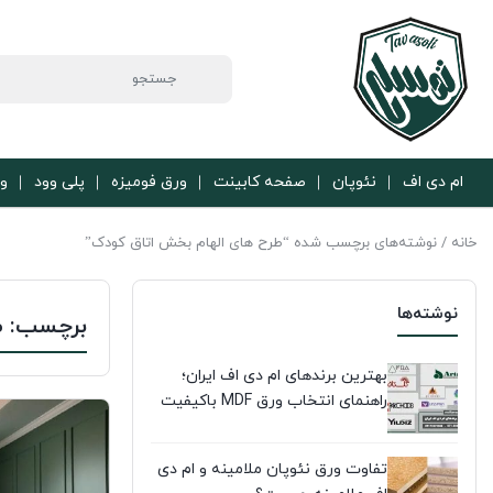
ام دی اف
نئوپان
صفحه کابینت
ورق فومیزه
پلی وود
ور
خانه
/ نوشته‌های برچسب شده “طرح های الهام بخش اتاق کودک”
نوشته‌ها
برچسب:
ط
بهترین برندهای ام دی اف ایران؛
راهنمای انتخاب ورق MDF باکیفیت
تفاوت ورق نئوپان ملامینه و ام دی