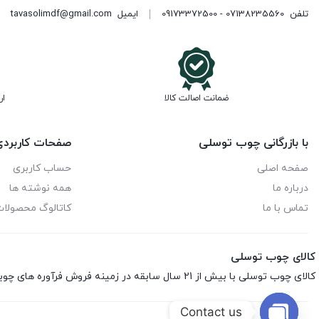
تلفن
07138235560 - 09173372500
ایمیل
tavasolimdf@gmail.com
ضمانت اصالت کالا
ار
با بازرگانی چوب توسلی
صفحات کاربرد
صفحه اصلی
حساب کاربری
درباره ما
همه نوشته ها
تماس با ما
کاتالوگ محصولا
کالای چوب توسلی
کالای چوب توسلی با بیش از 21 سال سابقه در زمینه فروش فرآوره های چوبی اعم از ام‌دی‌اف، هایگلاس، نئوپان، صفحه کابینت، ورق فومیزه و پلای‌وود می باشد.
Contact us