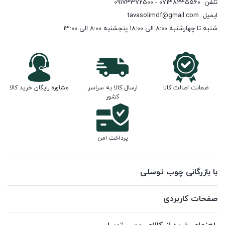
تلفن
07138235560 - 09173372500
ایمیل
tavasolimdf@gmail.com
شنبه تا چهارشنبه 8:00 الی 18:00 پنجشنبه 8:00 الی 13:00
ضمانت اصالت کالا
ارسال کالا به سراسر
مشاوره رایگان خرید کالا
کشور
پرداخت امن
با بازرگانی چوب توسلی
صفحات کاربردی