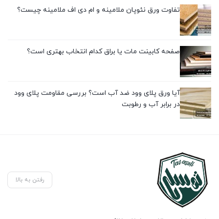
تفاوت ورق نئوپان ملامینه و ام دی اف ملامینه چیست؟
صفحه کابینت مات یا براق کدام انتخاب بهتری است؟
آیا ورق پلای وود ضد آب است؟ بررسی مقاومت پلای وود
در برابر آب و رطوبت
رفتن به بالا