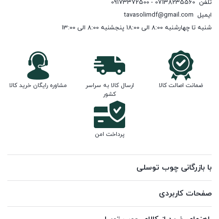
تلفن
07138235560 - 09173372500
ایمیل
tavasolimdf@gmail.com
شنبه تا چهارشنبه 8:00 الی 18:00 پنجشنبه 8:00 الی 13:00
ضمانت اصالت کالا
ارسال کالا به سراسر
مشاوره رایگان خرید کالا
کشور
پرداخت امن
با بازرگانی چوب توسلی
صفحات کاربردی