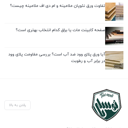
تفاوت ورق نئوپان ملامینه و ام دی اف ملامینه چیست؟
صفحه کابینت مات یا براق کدام انتخاب بهتری است؟
آیا ورق پلای وود ضد آب است؟ بررسی مقاومت پلای وود
در برابر آب و رطوبت
رفتن به بالا