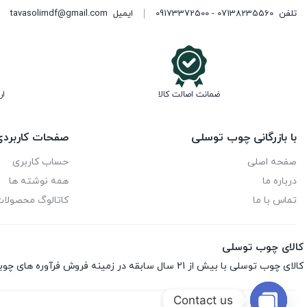
تلفن
07138235560 - 09173372500
ایمیل
tavasolimdf@gmail.com
ضمانت اصالت کالا
ار
با بازرگانی چوب توسلی
صفحات کاربرد
صفحه اصلی
حساب کاربری
درباره ما
همه نوشته ها
تماس با ما
کاتالوگ محصولا
کالای چوب توسلی
کالای چوب توسلی با بیش از 21 سال سابقه در زمینه فروش فرآوره های چوبی اعم از ام‌دی‌اف، هایگلاس، نئوپان، صفحه کابینت، ورق فومیزه و پلای‌وود می باشد.
Contact us