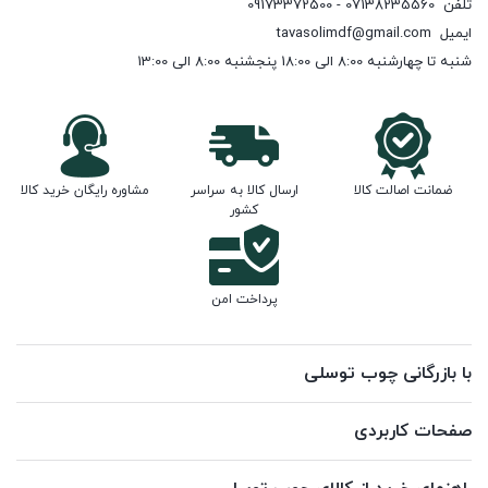
تلفن
07138235560 - 09173372500
ایمیل
tavasolimdf@gmail.com
شنبه تا چهارشنبه 8:00 الی 18:00 پنجشنبه 8:00 الی 13:00
ضمانت اصالت کالا
ارسال کالا به سراسر
مشاوره رایگان خرید کالا
کشور
پرداخت امن
با بازرگانی چوب توسلی
صفحات کاربردی