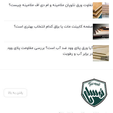
تفاوت ورق نئوپان ملامینه و ام دی اف ملامینه چیست؟
صفحه کابینت مات یا براق کدام انتخاب بهتری است؟
آیا ورق پلای وود ضد آب است؟ بررسی مقاومت پلای وود
در برابر آب و رطوبت
رفتن به بالا