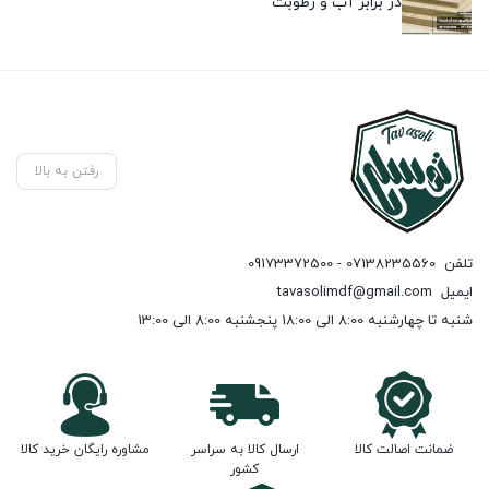
در برابر آب و رطوبت
رفتن به بالا
تلفن
07138235560 - 09173372500
ایمیل
tavasolimdf@gmail.com
شنبه تا چهارشنبه 8:00 الی 18:00 پنجشنبه 8:00 الی 13:00
ضمانت اصالت کالا
ارسال کالا به سراسر
مشاوره رایگان خرید کالا
کشور