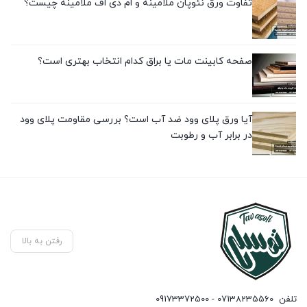
تفاوت ورق نئوپان ملامینه و ام دی اف ملامینه چیست؟
صفحه کابینت مات یا براق کدام انتخاب بهتری است؟
آیا ورق پلای وود ضد آب است؟ بررسی مقاومت پلای وود
در برابر آب و رطوبت
رفتن به بالا
تلفن
07138235560 - 09173372500