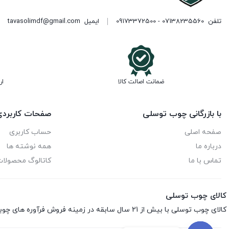
تلفن
07138235560 - 09173372500
ایمیل
tavasolimdf@gmail.com
ضمانت اصالت کالا
ار
با بازرگانی چوب توسلی
صفحات کاربرد
صفحه اصلی
حساب کاربری
درباره ما
همه نوشته ها
تماس با ما
کاتالوگ محصولا
کالای چوب توسلی
کالای چوب توسلی با بیش از 21 سال سابقه در زمینه فروش فرآوره های چوبی اعم از ام‌دی‌اف، هایگلاس، نئوپان، صفحه کابینت، ورق فومیزه و پلای‌وود می باشد.