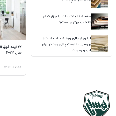
اف ملامینه چیست؟
صفحه کابینت مات یا براق کدام
انتخاب بهتری است؟
آیا ورق پلای وود ضد آب است؟
بررسی مقاومت پلای وود در برابر
22 ایده فوق 
آب و رطوبت
سال 2023
1402-07-18