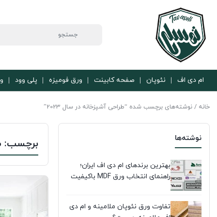
ام دی اف
نئوپان
صفحه کابینت
ورق فومیزه
پلی وود
ور
خانه
/ نوشته‌های برچسب شده “طراحی آشپزخانه در سال 2023”
نوشته‌ها
برچسب:
ط
بهترین برندهای ام دی اف ایران؛
راهنمای انتخاب ورق MDF باکیفیت
تفاوت ورق نئوپان ملامینه و ام دی