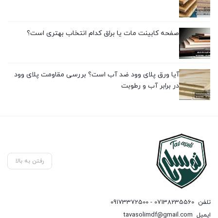
صفحه کابینت مات یا براق کدام انتخاب بهتری است؟
آیا ورق پلای وود ضد آب است؟ بررسی مقاومت پلای وود
در برابر آب و رطوبت
رفتن به بالا
تلفن
07138235560 - 09173372500
ایمیل
tavasolimdf@gmail.com