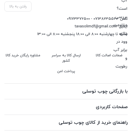
رفتن به بالا
تلفن
07138235560 - 09173372500
ایمیل
tavasolimdf@gmail.com
شنبه تا چهارشنبه 8:00 الی 18:00 پنجشنبه 8:00 الی 13:00
ضمانت اصالت کالا
ارسال کالا به سراسر
مشاوره رایگان خرید کالا
کشور
پرداخت امن
با بازرگانی چوب توسلی
صفحات کاربردی
راهنمای خرید از کالای چوب توسلی