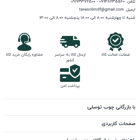
تلفن
07138235560 - 09173372500
ایمیل
tavasolimdf@gmail.com
شنبه تا چهارشنبه 8:00 الی 18:00 پنجشنبه 8:00 الی 13:00
ضمانت اصالت کالا
ارسال کالا به سراسر
مشاوره رایگان خرید کالا
کشور
پرداخت امن
با بازرگانی چوب توسلی
صفحات کاربردی