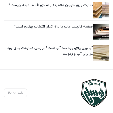
تفاوت ورق نئوپان ملامینه و ام دی اف ملامینه چیست؟
صفحه کابینت مات یا براق کدام انتخاب بهتری است؟
آیا ورق پلای وود ضد آب است؟ بررسی مقاومت پلای وود
در برابر آب و رطوبت
رفتن به بالا