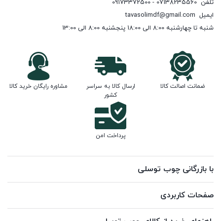
تلفن
07138235560 - 09173372500
ایمیل
tavasolimdf@gmail.com
شنبه تا چهارشنبه 8:00 الی 18:00 پنجشنبه 8:00 الی 13:00
ضمانت اصالت کالا
ارسال کالا به سراسر
مشاوره رایگان خرید کالا
کشور
پرداخت امن
با بازرگانی چوب توسلی
صفحات کاربردی