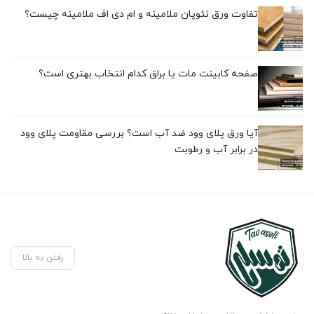
تفاوت ورق نئوپان ملامینه و ام دی اف ملامینه چیست؟
صفحه کابینت مات یا براق کدام انتخاب بهتری است؟
آیا ورق پلای وود ضد آب است؟ بررسی مقاومت پلای وود
در برابر آب و رطوبت
رفتن به بالا