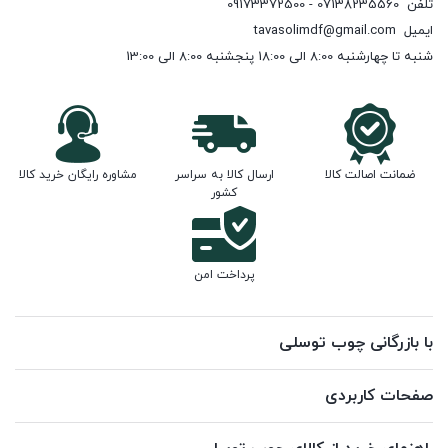
تلفن
07138235560 - 09173372500
ایمیل
tavasolimdf@gmail.com
شنبه تا چهارشنبه 8:00 الی 18:00 پنجشنبه 8:00 الی 13:00
ضمانت اصالت کالا
ارسال کالا به سراسر
مشاوره رایگان خرید کالا
کشور
پرداخت امن
با بازرگانی چوب توسلی
صفحات کاربردی