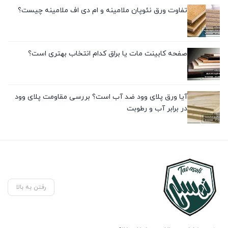
تفاوت ورق نئوپان ملامینه و ام دی اف ملامینه چیست؟
صفحه کابینت مات یا براق کدام انتخاب بهتری است؟
آیا ورق پلای وود ضد آب است؟ بررسی مقاومت پلای وود
در برابر آب و رطوبت
رفتن به بالا