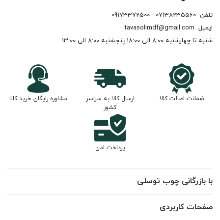
تلفن
07138235560 - 09173372500
ایمیل
tavasolimdf@gmail.com
شنبه تا چهارشنبه 8:00 الی 18:00 پنجشنبه 8:00 الی 13:00
ضمانت اصالت کالا
ارسال کالا به سراسر
مشاوره رایگان خرید کالا
کشور
پرداخت امن
با بازرگانی چوب توسلی
صفحات کاربردی