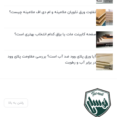
تفاوت ورق نئوپان ملامینه و ام دی اف ملامینه چیست؟
صفحه کابینت مات یا براق کدام انتخاب بهتری است؟
آیا ورق پلای وود ضد آب است؟ بررسی مقاومت پلای وود
در برابر آب و رطوبت
رفتن به بالا