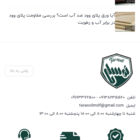
آیا ورق پلای وود ضد آب است؟ بررسی مقاومت پلای وود
در برابر آب و رطوبت
رفتن به بالا
تلفن
07138235560 - 09173372500
ایمیل
tavasolimdf@gmail.com
شنبه تا چهارشنبه 8:00 الی 18:00 پنجشنبه 8:00 الی 13:00