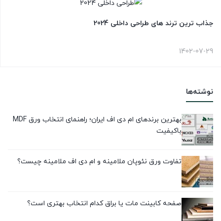
جذاب ترین ترند های طراحی داخلی 2024
1402-07-29
نوشته‌ها
بهترین برندهای ام دی اف ایران؛ راهنمای انتخاب ورق MDF
باکیفیت
تفاوت ورق نئوپان ملامینه و ام دی اف ملامینه چیست؟
صفحه کابینت مات یا براق کدام انتخاب بهتری است؟