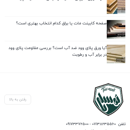
صفحه کابینت مات یا براق کدام انتخاب بهتری است؟
آیا ورق پلای وود ضد آب است؟ بررسی مقاومت پلای وود
در برابر آب و رطوبت
رفتن به بالا
تلفن
07138235560 - 09173372500