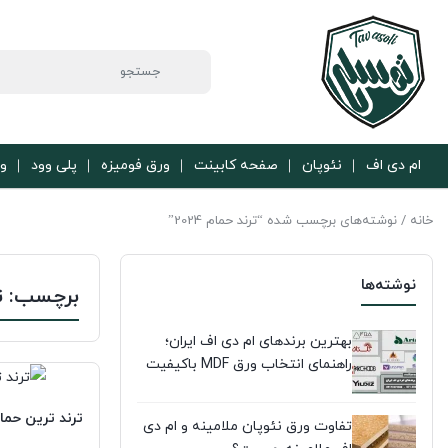
ام دی اف
نئوپان
صفحه کابینت
ورق فومیزه
پلی وود
ور
خانه
/ نوشته‌های برچسب شده “ترند حمام 2024”
نوشته‌ها
برچسب:
ت
بهترین برندهای ام دی اف ایران؛
راهنمای انتخاب ورق MDF باکیفیت
ترند ترین حمام 
تفاوت ورق نئوپان ملامینه و ام دی