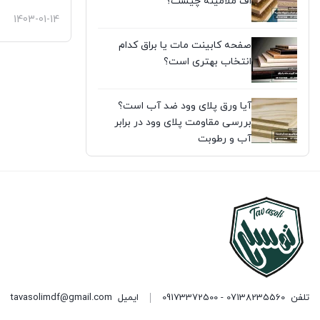
اف ملامینه چیست؟
1403-01-14
صفحه کابینت مات یا براق کدام
انتخاب بهتری است؟
آیا ورق پلای وود ضد آب است؟
بررسی مقاومت پلای وود در برابر
آب و رطوبت
تلفن
07138235560 - 09173372500
ایمیل
tavasolimdf@gmail.com