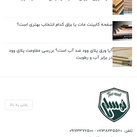
صفحه کابینت مات یا براق کدام انتخاب بهتری است؟
آیا ورق پلای وود ضد آب است؟ بررسی مقاومت پلای وود
در برابر آب و رطوبت
رفتن به بالا
تلفن
07138235560 - 09173372500