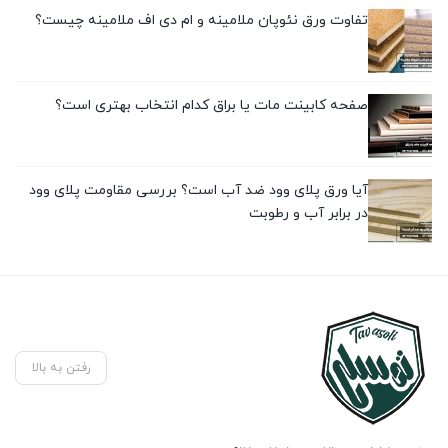
تفاوت ورق نئوپان ملامینه و ام دی اف ملامینه چیست؟
صفحه کابینت مات یا براق کدام انتخاب بهتری است؟
آیا ورق پلای وود ضد آب است؟ بررسی مقاومت پلای وود
در برابر آب و رطوبت
رفتن به بالا