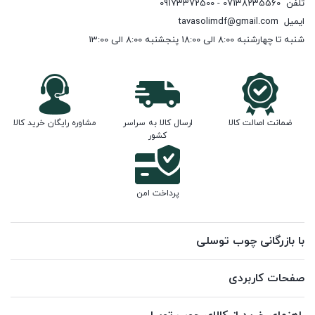
تلفن
07138235560 - 09173372500
ایمیل
tavasolimdf@gmail.com
شنبه تا چهارشنبه 8:00 الی 18:00 پنجشنبه 8:00 الی 13:00
ضمانت اصالت کالا
ارسال کالا به سراسر
مشاوره رایگان خرید کالا
کشور
پرداخت امن
با بازرگانی چوب توسلی
صفحات کاربردی