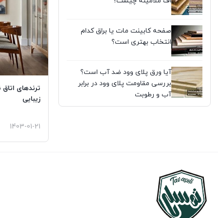
اف ملامینه چیست؟
صفحه کابینت مات یا براق کدام
انتخاب بهتری است؟
آیا ورق پلای وود ضد آب است؟
بررسی مقاومت پلای وود در برابر
آب و رطوبت
زیبایی
1403-01-21