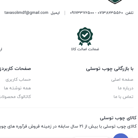
تلفن
07138235560 - 09173372500
ایمیل
tavasolimdf@gmail.com
ضمانت اصالت کالا
ار
با بازرگانی چوب توسلی
صفحات کاربرد
صفحه اصلی
حساب کاربری
درباره ما
همه نوشته ها
تماس با ما
کاتالوگ محصولا
کالای چوب توسلی
کالای چوب توسلی با بیش از 21 سال سابقه در زمینه فروش فرآوره های چوبی اعم از ام‌دی‌اف، هایگلاس، نئوپان، صفحه کابینت، ورق فومیزه و پلای‌وود می باشد.