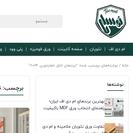
ام دی اف
نئوپان
صفحه کابینت
ورق فومیزه
پلی وود
ور
خانه
/ نوشته‌های برچسب شده “ترندهای اتاق ناهارخوری 2024”
نوشته‌ها
برچسب:
ت
بهترین برندهای ام دی اف ایران؛
راهنمای انتخاب ورق MDF باکیفیت
تفاوت ورق نئوپان ملامینه و ام دی