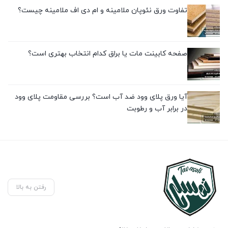
تفاوت ورق نئوپان ملامینه و ام دی اف ملامینه چیست؟
صفحه کابینت مات یا براق کدام انتخاب بهتری است؟
آیا ورق پلای وود ضد آب است؟ بررسی مقاومت پلای وود
در برابر آب و رطوبت
رفتن به بالا