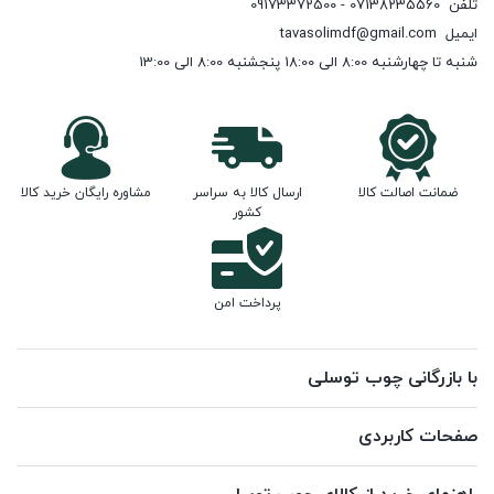
تلفن
07138235560 - 09173372500
ایمیل
tavasolimdf@gmail.com
شنبه تا چهارشنبه 8:00 الی 18:00 پنجشنبه 8:00 الی 13:00
ضمانت اصالت کالا
ارسال کالا به سراسر
مشاوره رایگان خرید کالا
کشور
پرداخت امن
با بازرگانی چوب توسلی
صفحات کاربردی