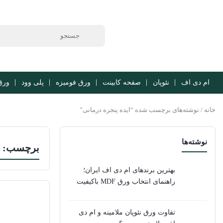
ام دی اف
نئوپان
صفحه کابینت
ورق فومیزه
پلی وود
ورق b
خانه
/ نوشته‌های برچسب شده “ایده پنجره درمانی”
نوشته‌ها
برچسب:
بهترین برندهای ام دی اف ایران؛
راهنمای انتخاب ورق MDF باکیفیت
تفاوت ورق نئوپان ملامینه و ام دی