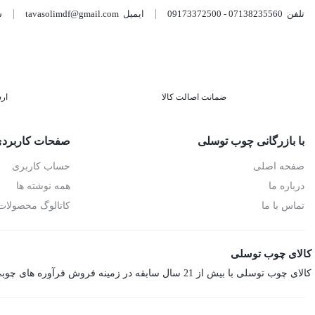
تلفن
07138235560 - 09173372500
ایمیل
tavasolimdf@gmail.com
شن
ضمانت اصالت کالا
ار
با بازرگانی چوب توسلی
صفحات کاربرد
صفحه اصلی
حساب کاربری
درباره ما
همه نوشته ها
تماس با ما
کاتالوگ محصولات
کالای چوب توسلی
کالای چوب توسلی با بیش از 21 سال سابقه در زمینه فروش فرآوره های چوبی اعم از ام‌دی‌اف، هایگلاس، نئوپان، صفحه کابینت، ورق فومیزه و پلای‌وود می باشد.