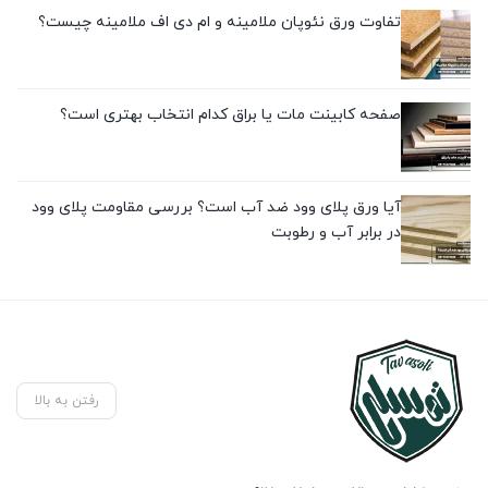
تفاوت ورق نئوپان ملامینه و ام دی اف ملامینه چیست؟
صفحه کابینت مات یا براق کدام انتخاب بهتری است؟
آیا ورق پلای وود ضد آب است؟ بررسی مقاومت پلای وود
در برابر آب و رطوبت
رفتن به بالا