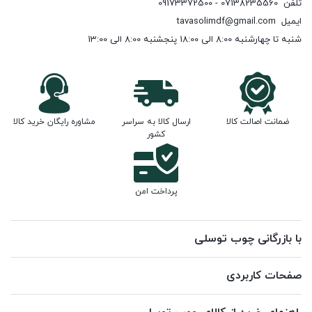
تلفن
07138235560 - 09173372500
ایمیل
tavasolimdf@gmail.com
شنبه تا چهارشنبه 8:00 الی 18:00 پنجشنبه 8:00 الی 13:00
ضمانت اصالت کالا
ارسال کالا به سراسر
مشاوره رایگان خرید کالا
کشور
پرداخت امن
با بازرگانی چوب توسلی
صفحات کاربردی