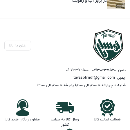
در برابر آب و رطوبت
رفتن به بالا
تلفن
07138235560 - 09173372500
ایمیل
tavasolimdf@gmail.com
شنبه تا چهارشنبه 8:00 الی 18:00 پنجشنبه 8:00 الی 13:00
ضمانت اصالت کالا
ارسال کالا به سراسر
مشاوره رایگان خرید کالا
کشور