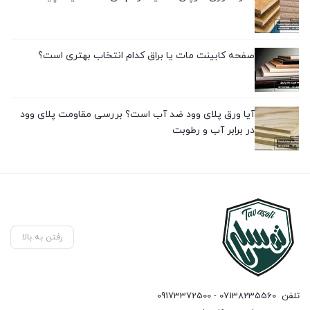
صفحه کابینت مات یا براق کدام انتخاب بهتری است؟
آیا ورق پلای وود ضد آب است؟ بررسی مقاومت پلای وود
در برابر آب و رطوبت
رفتن به بالا
تلفن
07138235560 - 09173372500