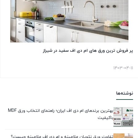
پر فروش ترین ورق های ام دی اف سفید در شیراز
1403-04-11
نوشته‌ها
بهترین برندهای ام دی اف ایران؛ راهنمای انتخاب ورق MDF
باکیفیت
تفاوت ورق نئوپان ملامینه و ام دی اف ملامینه چیست؟