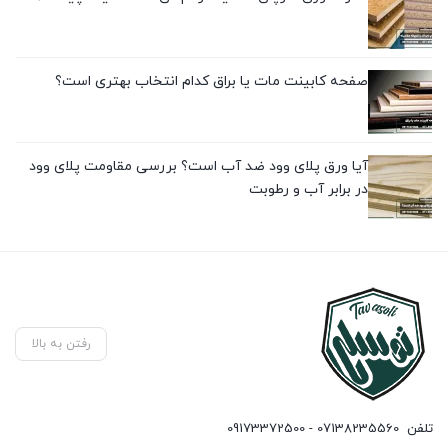
صفحه کابینت مات یا براق کدام انتخاب بهتری است؟
آیا ورق پلای وود ضد آب است؟ بررسی مقاومت پلای وود
در برابر آب و رطوبت
رفتن به بالا
تلفن
07138235560 - 09173372500