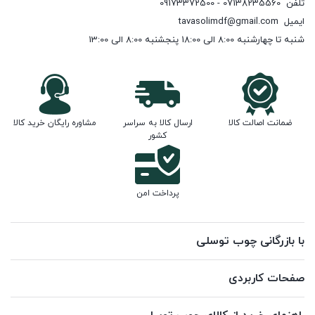
تلفن
07138235560 - 09173372500
ایمیل
tavasolimdf@gmail.com
شنبه تا چهارشنبه 8:00 الی 18:00 پنجشنبه 8:00 الی 13:00
ضمانت اصالت کالا
ارسال کالا به سراسر
مشاوره رایگان خرید کالا
کشور
پرداخت امن
با بازرگانی چوب توسلی
صفحات کاربردی