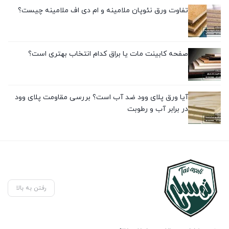
تفاوت ورق نئوپان ملامینه و ام دی اف ملامینه چیست؟
صفحه کابینت مات یا براق کدام انتخاب بهتری است؟
آیا ورق پلای وود ضد آب است؟ بررسی مقاومت پلای وود
در برابر آب و رطوبت
رفتن به بالا