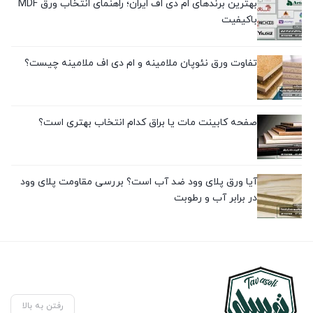
بهترین برندهای ام دی اف ایران؛ راهنمای انتخاب ورق MDF
باکیفیت
تفاوت ورق نئوپان ملامینه و ام دی اف ملامینه چیست؟
صفحه کابینت مات یا براق کدام انتخاب بهتری است؟
آیا ورق پلای وود ضد آب است؟ بررسی مقاومت پلای وود
در برابر آب و رطوبت
رفتن به بالا