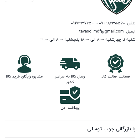
تلفن
07138235560 - 09173372500
ایمیل
tavasolimdf@gmail.com
شنبه تا چهارشنبه 8:00 الی 18:00 پنجشنبه 8:00 الی 13:00
ضمانت اصالت کالا
ارسال کالا به سراسر
مشاوره رایگان خرید کالا
کشور
پرداخت امن
با بازرگانی چوب توسلی