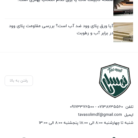
آیا ورق پلای وود ضد آب است؟ بررسی مقاومت پلای وود
در برابر آب و رطوبت
رفتن به بالا
تلفن
07138235560 - 09173372500
ایمیل
tavasolimdf@gmail.com
شنبه تا چهارشنبه 8:00 الی 18:00 پنجشنبه 8:00 الی 13:00